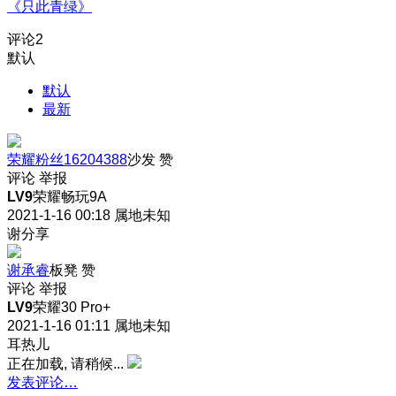
《只此青绿》
评论
2
默认
默认
最新
荣耀粉丝16204388
沙发
赞
评论
举报
LV9
荣耀畅玩9A
2021-1-16 00:18
属地未知
谢分享
谢承睿
板凳
赞
评论
举报
LV9
荣耀30 Pro+
2021-1-16 01:11
属地未知
耳热儿
正在加载, 请稍候...
发表评论…