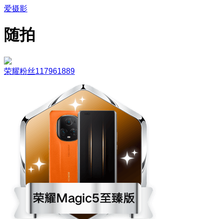
爱摄影
随拍
荣耀粉丝117961889