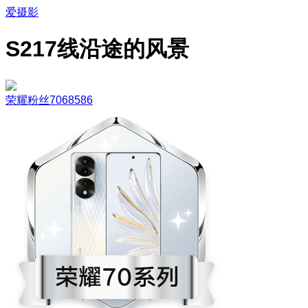
爱摄影
S217线沿途的风景
荣耀粉丝7068586