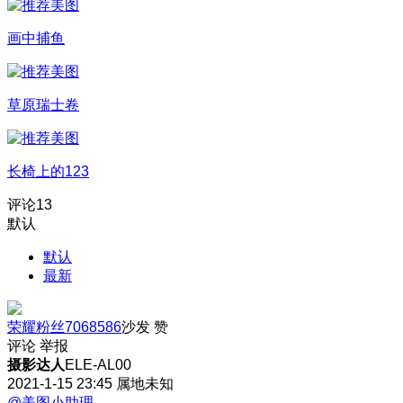
画中捕鱼
草原瑞士卷
长椅上的123
评论
13
默认
默认
最新
荣耀粉丝7068586
沙发
赞
评论
举报
摄影达人
ELE-AL00
2021-1-15 23:45
属地未知
@美图小助理