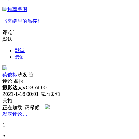
《夹缝里的温存》
评论
1
默认
默认
最新
蔡俊标
沙发
赞
评论
举报
摄影达人
VOG-AL00
2021-1-16 00:01
属地未知
美拍！
正在加载, 请稍候...
发表评论…
1
5