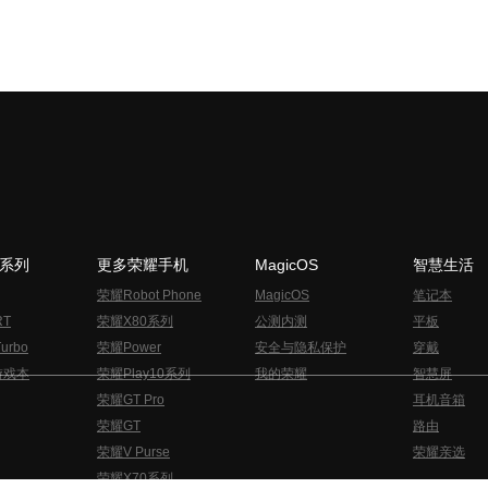
N系列
更多荣耀手机
MagicOS
智慧生活
荣耀Robot Phone
MagicOS
笔记本
RT
荣耀X80系列
公测内测
平板
urbo
荣耀Power
安全与隐私保护
穿戴
游戏本
荣耀Play10系列
我的荣耀
智慧屏
荣耀GT Pro
耳机音箱
荣耀GT
路由
荣耀V Purse
荣耀亲选
荣耀X70系列