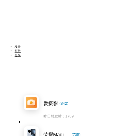
发表
打赏
分享
爱摄影
(842)
昨日总发帖：1789
荣耀Magic7系列
(735)