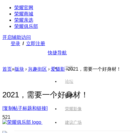
荣耀官网
荣耀商城
荣耀亲选
荣耀俱乐部
开启辅助访问
登录
/
立即注册
快捷导航
首页
首页
»
版块
›
兴趣街区
›
爱摄影
›
2021，需要一个好身材！
论坛
2021，需要一个好身材！
版块
[复制帖子标题和链接]
荣耀影像
52
1
建议广场