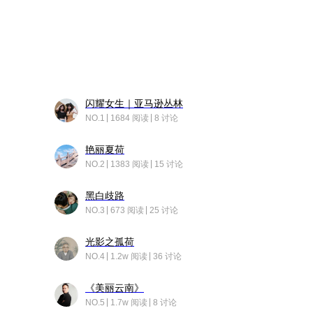
闪耀女生｜亚马逊丛林
NO.1
1684 阅读
8 讨论
艳丽夏荷
NO.2
1383 阅读
15 讨论
黑白歧路
NO.3
673 阅读
25 讨论
光影之孤荷
NO.4
1.2w 阅读
36 讨论
《美丽云南》
NO.5
1.7w 阅读
8 讨论