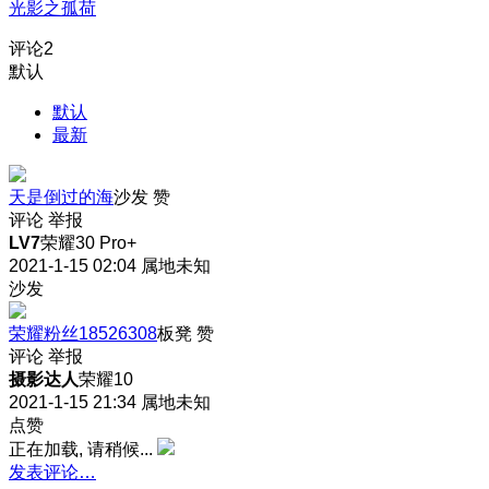
光影之孤荷
评论
2
默认
默认
最新
天是倒过的海
沙发
赞
评论
举报
LV7
荣耀30 Pro+
2021-1-15 02:04
属地未知
沙发
荣耀粉丝18526308
板凳
赞
评论
举报
摄影达人
荣耀10
2021-1-15 21:34
属地未知
点赞
正在加载, 请稍候...
发表评论…