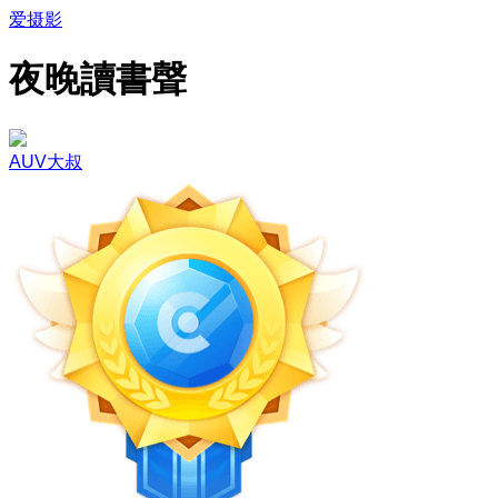
爱摄影
夜晚讀書聲
AUV大叔