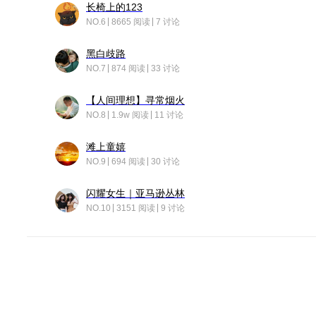
长椅上的123
NO.6
8665 阅读
7 讨论
黑白歧路
NO.7
874 阅读
33 讨论
【人间理想】寻常烟火
NO.8
1.9w 阅读
11 讨论
滩上童嬉
NO.9
694 阅读
30 讨论
闪耀女生｜亚马逊丛林
NO.10
3151 阅读
9 讨论