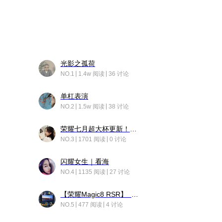
光影之孤荷
NO.1
1.4w 阅读
36 讨论
单杠表演
NO.2
1.5w 阅读
38 讨论
荣耀七月超大杯更新！后台堆叠动画太丝滑！
NO.3
1701 阅读
0 讨论
闪耀女生｜看海
NO.4
1135 阅读
27 讨论
【荣耀Magic8 RSR】 穹影
NO.5
477 阅读
4 讨论