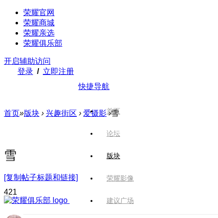
荣耀官网
荣耀商城
荣耀亲选
荣耀俱乐部
开启辅助访问
登录
/
立即注册
快捷导航
首页
首页
»
版块
›
兴趣街区
›
爱摄影
›
雪️
论坛
雪️
版块
[复制帖子标题和链接]
荣耀影像
42
1
建议广场