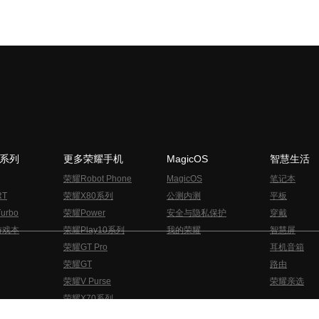
N系列
更多荣耀手机
MagicOS
智慧生活
荣耀Robot Phone
MagicOS
笔记本
RT
荣耀X80系列
公测内测
平板
urbo
荣耀Power
安全与隐私保护
穿戴
游戏本
荣耀Play10系列
我的荣耀
智慧屏
荣耀GT Pro
耳机音箱
荣耀GT
路由
荣耀V Purse
荣耀亲选
荣耀X70系列
与隐私的声明
关于cookies
法律信息