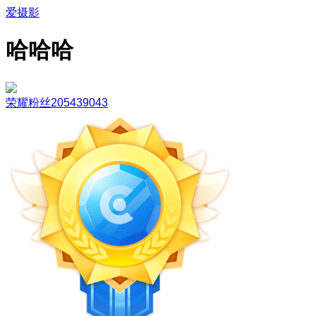
爱摄影
哈哈哈
荣耀粉丝205439043