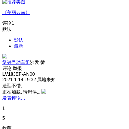
《美丽云南》
评论
1
默认
默认
最新
复兴号动车组
沙发
赞
评论
举报
LV10
JEF-AN00
2021-1-14 19:32
属地未知
造型不错。
正在加载, 请稍候...
发表评论…
1
5
收藏