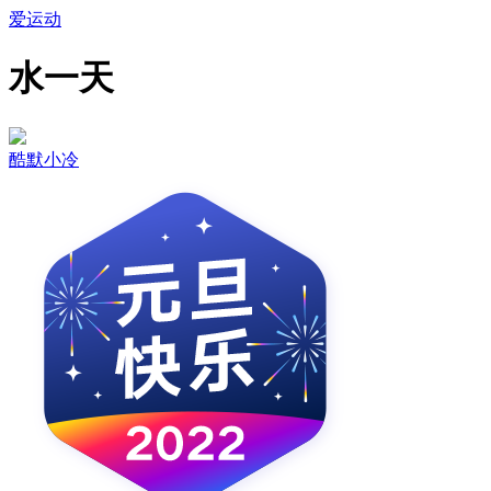
爱运动
水一天
酷默小冷