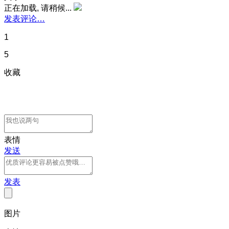
正在加载, 请稍候...
发表评论…
1
5
收藏
表情
发送
发表
图片