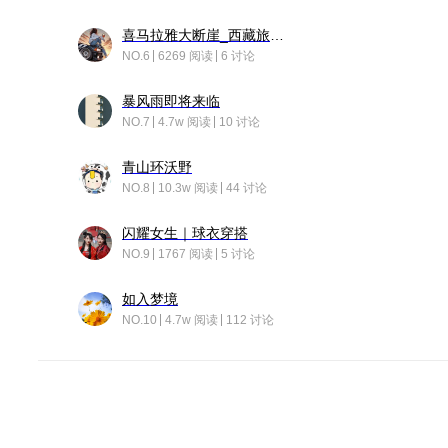
喜马拉雅大断崖_西藏旅行日记
NO.6
6269 阅读
6 讨论
暴风雨即将来临
NO.7
4.7w 阅读
10 讨论
青山环沃野
NO.8
10.3w 阅读
44 讨论
闪耀女生｜球衣穿搭
NO.9
1767 阅读
5 讨论
如入梦境
NO.10
4.7w 阅读
112 讨论