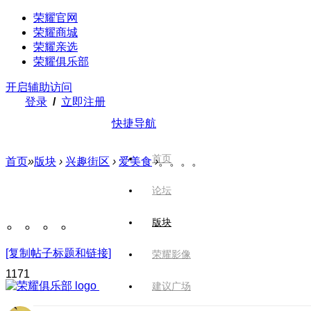
荣耀官网
荣耀商城
荣耀亲选
荣耀俱乐部
开启辅助访问
登录
/
立即注册
快捷导航
首页
首页
»
版块
›
兴趣街区
›
爱美食
›
。。。。
论坛
。。。。
版块
[复制帖子标题和链接]
荣耀影像
117
1
建议广场