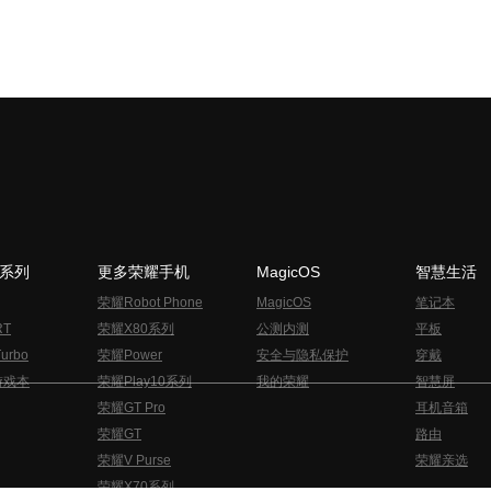
N系列
更多荣耀手机
MagicOS
智慧生活
荣耀Robot Phone
MagicOS
笔记本
RT
荣耀X80系列
公测内测
平板
urbo
荣耀Power
安全与隐私保护
穿戴
游戏本
荣耀Play10系列
我的荣耀
智慧屏
荣耀GT Pro
耳机音箱
荣耀GT
路由
荣耀V Purse
荣耀亲选
荣耀X70系列