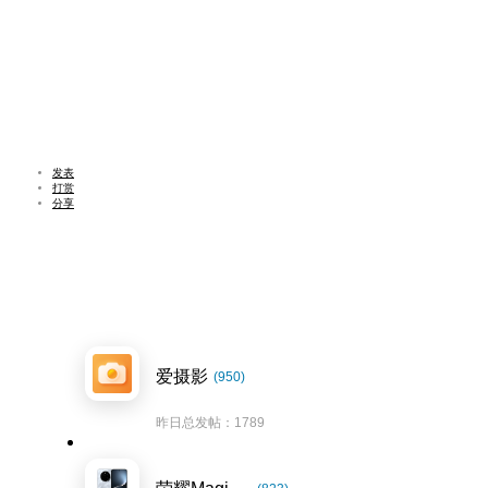
发表
打赏
分享
爱摄影
(950)
昨日总发帖：1789