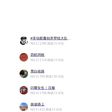
#灵动胶囊创意壁纸大乱斗#脑洞不限形式，灵感不分边界，体验追赛的快乐！
NO.1
1296 阅读
5 讨论
四机同框
NO.2
1719 阅读
4 讨论
黑白歧路
NO.3
700 阅读
26 讨论
闪耀女生｜汉服
NO.4
1758 阅读
4 讨论
旅途路上
NO.5
413 阅读
4 讨论