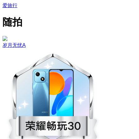
爱旅行
随拍
岁月无忧A