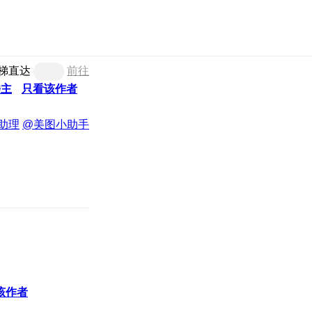
梯直达
前往
楼主
只看该作者
助理
@美图小助手
该作者