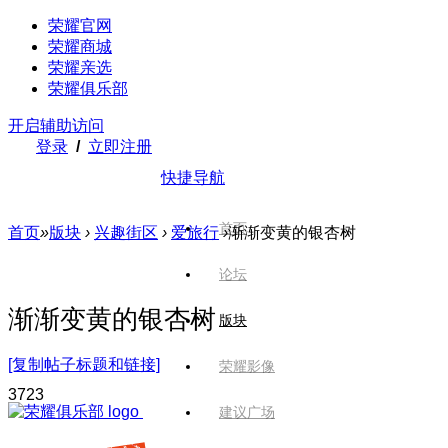
荣耀官网
荣耀商城
荣耀亲选
荣耀俱乐部
开启辅助访问
登录
/
立即注册
快捷导航
首页
首页
»
版块
›
兴趣街区
›
爱旅行
›
渐渐变黄的银杏树
论坛
渐渐变黄的银杏树
版块
[复制帖子标题和链接]
荣耀影像
372
3
建议广场