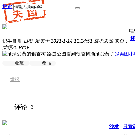
搜索
电
炽牛哥哥
LV8
发表于 2021-1-14 11:14:51
属地未知
来自：
荣耀30 Pro+
路过公园看到银杏树渐渐变黄了
@美图小
收藏
赞
6
举报
评论
3
沙发
只看