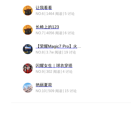
让我看看
NO.6
1464 阅读
5 讨论
长椅上的123
NO.7
4056 阅读
6 讨论
【荣耀Magic7 Pro】火舞惊鸿
NO.8
3.7w 阅读
19 讨论
闪耀女生｜球衣穿搭
NO.9
302 阅读
4 讨论
艳丽夏荷
NO.10
509 阅读
15 讨论