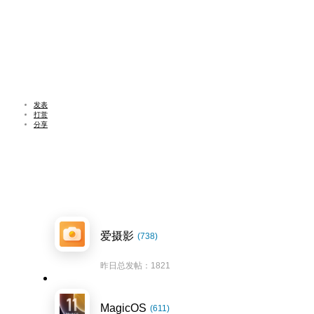
发表
打赏
分享
爱摄影
(738)
昨日总发帖：1821
MagicOS
(611)