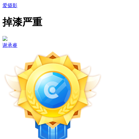
爱摄影
掉漆严重
谢承睿