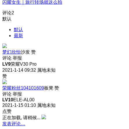
闪耀女生｜旅行转场就这么拍
评论
2
默认
默认
最新
梦幻欣怡
沙发
赞
评论
举报
LV9
荣耀V30 Pro
2021-1-14 09:32
属地未知
赞
荣耀粉丝104101609
板凳
赞
评论
举报
LV10
ELE-AL00
2021-1-15 01:10
属地未知
点赞
正在加载, 请稍候...
发表评论…