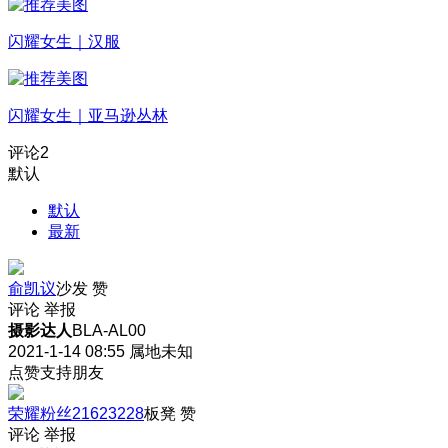
闪耀女生｜汉服
闪耀女生｜亚马逊丛林
评论
2
默认
默认
最新
俞凯议
沙发
赞
评论
举报
摄影达人
BLA-AL00
2021-1-14 08:55
属地未知
点赞支持朋友
荣耀粉丝21623228
板凳
赞
评论
举报