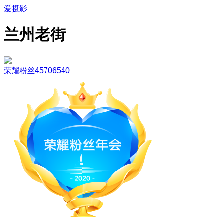
爱摄影
兰州老街
荣耀粉丝45706540