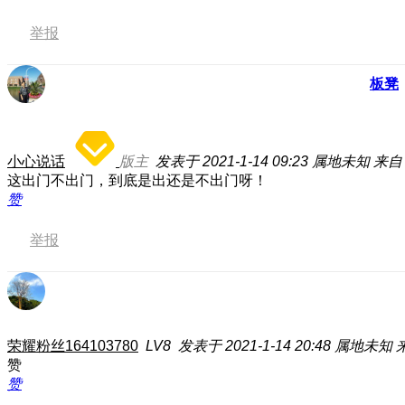
举报
板凳
小心说话
版主
发表于 2021-1-14 09:23
属地未知
来自：
这出门不出门，到底是出还是不出门呀！
赞
举报
荣耀粉丝164103780
LV8
发表于 2021-1-14 20:48
属地未知
赞
赞