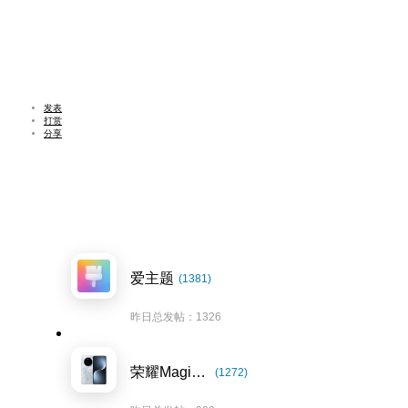
发表
打赏
分享
爱主题
(1381)
昨日总发帖：1326
荣耀Magic7系列
(1272)