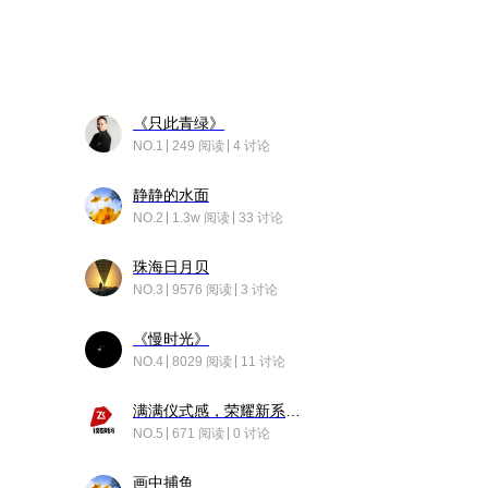
《只此青绿》
NO.1
249 阅读
4 讨论
静静的水面
NO.2
1.3w 阅读
33 讨论
珠海日月贝
NO.3
9576 阅读
3 讨论
《慢时光》
NO.4
8029 阅读
11 讨论
满满仪式感，荣耀新系统增加了个升级故事
NO.5
671 阅读
0 讨论
画中捕鱼