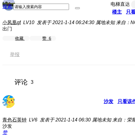
电梯直达
搜索
楼主
只
小凤凰gf
LV10
发表于 2021-1-14 06:24:30
属地未知
来自：NO
出门
收藏
赞
6
举报
评论
3
沙发
只看该
青色石英钟
LV6
发表于 2021-1-14 06:30
属地未知
来自：荣耀
沙发
赞