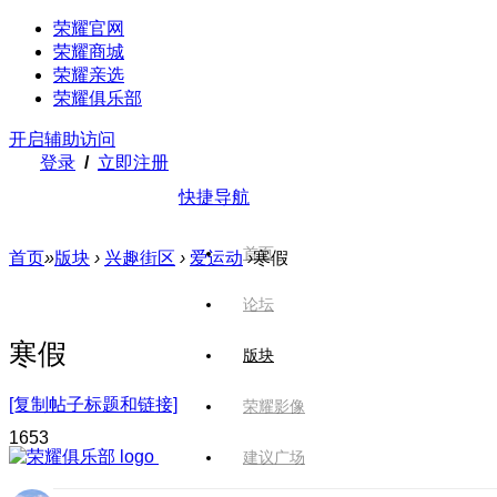
荣耀官网
荣耀商城
荣耀亲选
荣耀俱乐部
开启辅助访问
登录
/
立即注册
快捷导航
首页
首页
»
版块
›
兴趣街区
›
爱运动
›
寒假
论坛
寒假
版块
[复制帖子标题和链接]
荣耀影像
165
3
建议广场