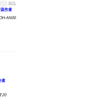
前往
看该作者
H-AN00
作者
 20