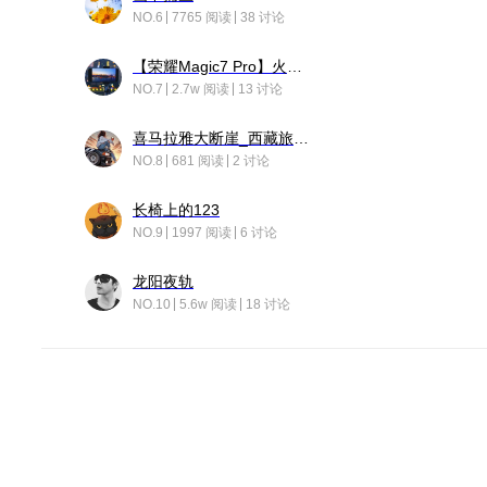
NO.6
7765 阅读
38 讨论
【荣耀Magic7 Pro】火舞惊鸿
NO.7
2.7w 阅读
13 讨论
喜马拉雅大断崖_西藏旅行日记
NO.8
681 阅读
2 讨论
长椅上的123
NO.9
1997 阅读
6 讨论
龙阳夜轨
NO.10
5.6w 阅读
18 讨论