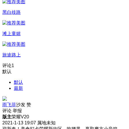
黑白歧路
滩上童嬉
旅途路上
评论
1
默认
默认
最新
雨飞菲
沙发
赞
评论
举报
版主
荣耀V20
2021-1-13 19:07
属地未知
迎新春！美食打卡荣耀新街区，吃腰果、赢取魔方小音箱