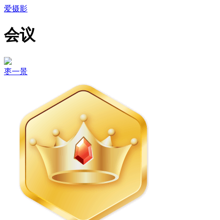
爱摄影
会议
枣一景