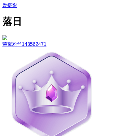
爱摄影
落日
荣耀粉丝143562471