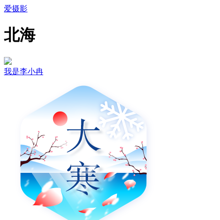
爱摄影
北海
我是李小冉