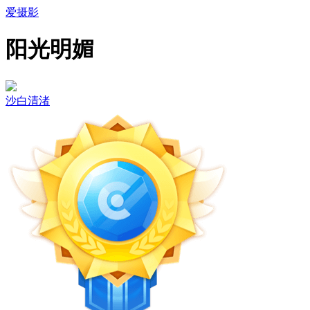
爱摄影
阳光明媚
沙白清渚