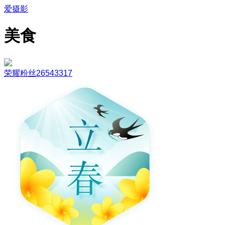
爱摄影
美食
荣耀粉丝26543317