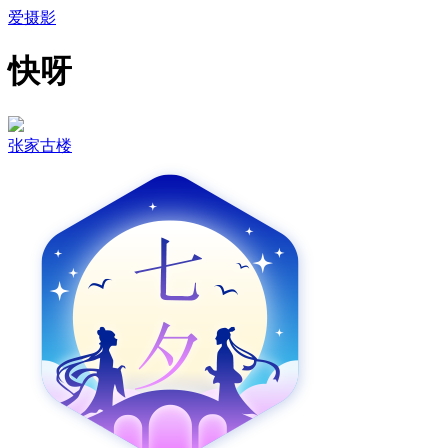
爱摄影
快呀
张家古楼