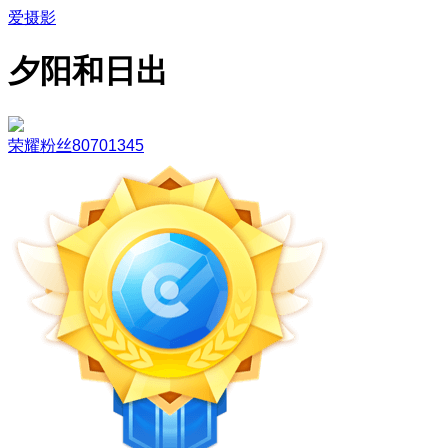
爱摄影
夕阳和日出
荣耀粉丝80701345