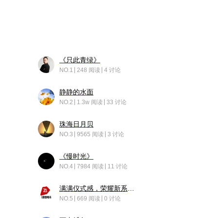
《只此青绿》
NO.1
248 阅读
4 讨论
静静的水面
NO.2
1.3w 阅读
33 讨论
珠海日月贝
NO.3
9565 阅读
3 讨论
《慢时光》
NO.4
7984 阅读
11 讨论
满满仪式感，荣耀新系统增加了个升级故事
NO.5
669 阅读
0 讨论