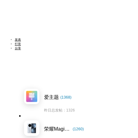
发表
打赏
分享
爱主题
(1368)
昨日总发帖：1326
荣耀Magic7系列
(1260)