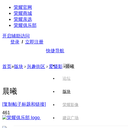
荣耀官网
荣耀商城
荣耀亲选
荣耀俱乐部
开启辅助访问
登录
/
立即注册
快捷导航
首页
首页
»
版块
›
兴趣街区
›
爱摄影
›
晨曦
论坛
晨曦
版块
[复制帖子标题和链接]
荣耀影像
46
1
建议广场