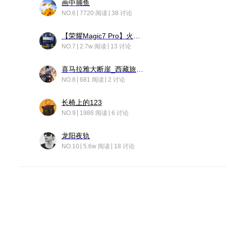
画中捕鱼
NO.6
7720 阅读
38 讨论
【荣耀Magic7 Pro】火舞惊鸿
NO.7
2.7w 阅读
13 讨论
喜马拉雅大断崖_西藏旅行日记
NO.8
681 阅读
2 讨论
长椅上的123
NO.9
1986 阅读
6 讨论
龙阳夜轨
NO.10
5.6w 阅读
18 讨论