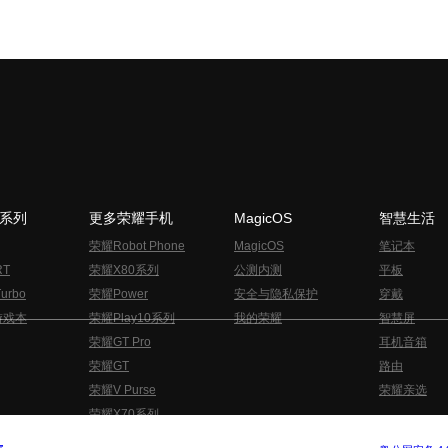
N系列
更多荣耀手机
MagicOS
智慧生活
荣耀Robot Phone
MagicOS
笔记本
RT
荣耀X80系列
公测内测
平板
urbo
荣耀Power
安全与隐私保护
穿戴
游戏本
荣耀Play10系列
我的荣耀
智慧屏
荣耀GT Pro
耳机音箱
荣耀GT
路由
荣耀V Purse
荣耀亲选
荣耀X70系列
与隐私的声明
关于cookies
法律信息