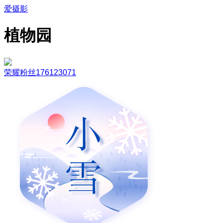
爱摄影
植物园
荣耀粉丝176123071