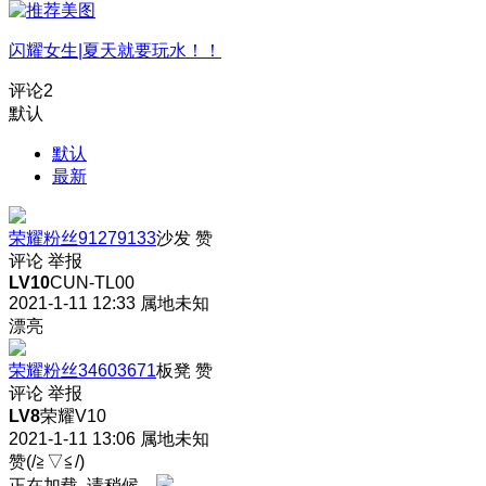
闪耀女生|夏天就要玩水！！
评论
2
默认
默认
最新
荣耀粉丝91279133
沙发
赞
评论
举报
LV10
CUN-TL00
2021-1-11 12:33
属地未知
漂亮
荣耀粉丝34603671
板凳
赞
评论
举报
LV8
荣耀V10
2021-1-11 13:06
属地未知
赞(/≧▽≦/)
正在加载, 请稍候...