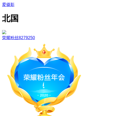
爱摄影
北国
荣耀粉丝8279250