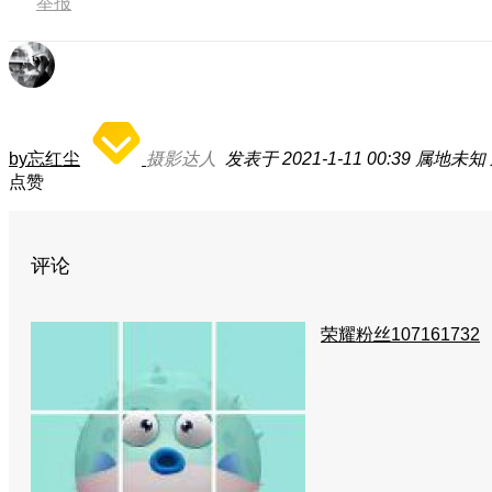
举报
by忘红尘
摄影达人
发表于 2021-1-11 00:39
属地未知
点赞
评论
荣耀粉丝107161732