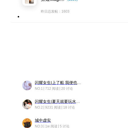
昨日总发帖：1603
闪耀女生|上了船 我便也成了故事中的人
NO.1
712 阅读
20 讨论
闪耀女生|夏天就要玩水！！
NO.2
9231 阅读
18 讨论
城中虚实
NO.3
1w 阅读
5 讨论