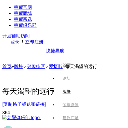
荣耀官网
荣耀商城
荣耀亲选
荣耀俱乐部
开启辅助访问
登录
/
立即注册
快捷导航
首页
首页
»
版块
›
兴趣街区
›
爱摄影
›
每天渴望的远行
论坛
每天渴望的远行
版块
[复制帖子标题和链接]
荣耀影像
86
4
建议广场