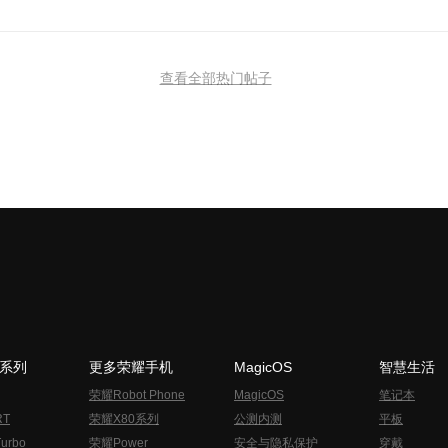
查看全部热门帖子
N系列
更多荣耀手机
MagicOS
智慧生活
荣耀Robot Phone
MagicOS
笔记本
RT
荣耀X80系列
公测内测
平板
urbo
荣耀Power
安全与隐私保护
穿戴