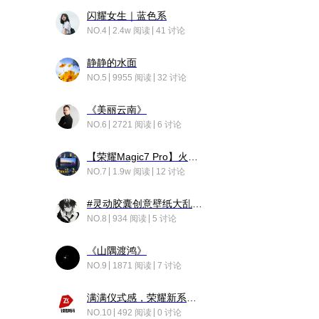
闪耀女生｜蓝色系
NO.4
2.4w 阅读
41 讨论
静静的水面
NO.5
9955 阅读
32 讨论
《美丽云南》
NO.6
2721 阅读
6 讨论
【荣耀Magic7 Pro】火舞惊鸿
NO.7
1.9w 阅读
12 讨论
#灵动胶囊创意壁纸大乱斗#脑洞不限形式，灵感不分边界，体验追赛的快乐！
NO.8
934 阅读
5 讨论
《山隅渡鸿》
NO.9
1871 阅读
7 讨论
满满仪式感，荣耀新系统增加了个升级故事
NO.10
492 阅读
0 讨论