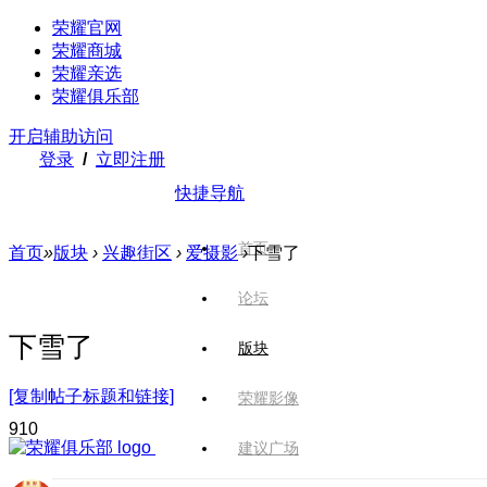
荣耀官网
荣耀商城
荣耀亲选
荣耀俱乐部
开启辅助访问
登录
/
立即注册
快捷导航
首页
首页
»
版块
›
兴趣街区
›
爱摄影
›
下雪了
论坛
下雪了
版块
[复制帖子标题和链接]
荣耀影像
91
0
建议广场