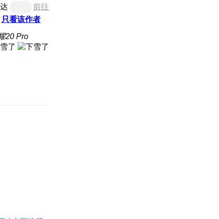
达
前往
只看该作者
20 Pro