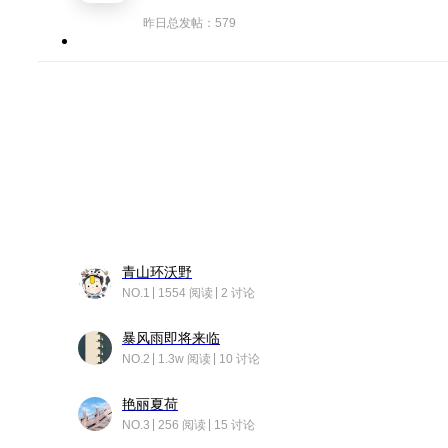
昨日总发帖：579
青山环沃野
NO.1
1554 阅读
2 讨论
暴风雨即将来临
NO.2
1.3w 阅读
10 讨论
艳丽夏荷
NO.3
256 阅读
15 讨论