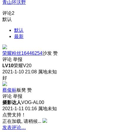
青山环沃野
评论
2
默认
默认
最新
荣耀粉丝16446254
沙发
赞
评论
举报
LV10
荣耀V20
2021-1-10 21:08
属地未知
好
蔡俊标
板凳
赞
评论
举报
摄影达人
VOG-AL00
2021-1-11 01:16
属地未知
点赞支持！
正在加载, 请稍候...
发表评论…