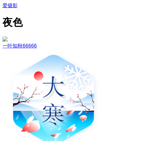
爱摄影
夜色
一叶知秋66666