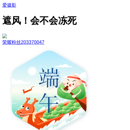
爱摄影
遮风！会不会冻死
荣耀粉丝203370047