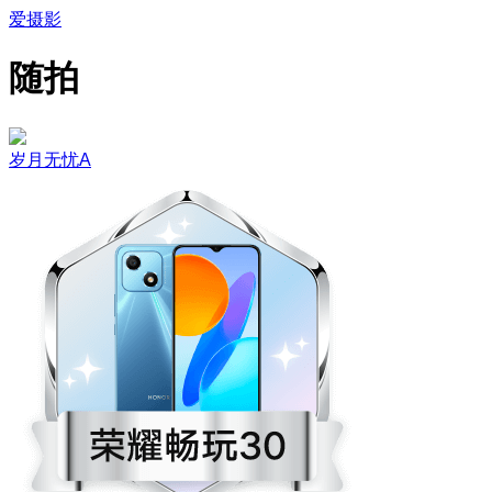
爱摄影
随拍
岁月无忧A