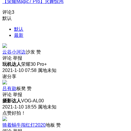
【荣耀Magic7 Pro】火舞惊鸿
评论
3
默认
默认
最新
云谷小河边
沙发
赞
评论
举报
玩机达人
荣耀30 Pro+
2021-1-10 07:58
属地未知
谢分享
吕有勋
板凳
赞
评论
举报
摄影达人
VOG-AL00
2021-1-10 18:55
属地未知
点赞好拍！
骑着蜗牛闯红灯2020
地板
赞