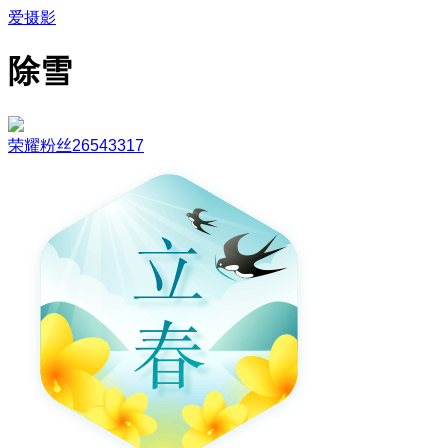
爱摄影
除雪
荣耀粉丝26543317