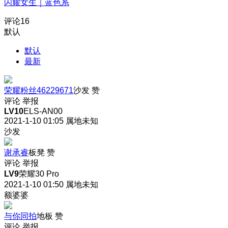
闪耀女生｜蓝色系
评论
16
默认
默认
最新
荣耀粉丝46229671
沙发
赞
评论
举报
LV10
ELS-AN00
2021-1-10 01:05
属地未知
沙发
谢承睿
板凳
赞
评论
举报
LV9
荣耀30 Pro
2021-1-10 01:50
属地未知
额婆婆
与你同拍
地板
赞
评论
举报