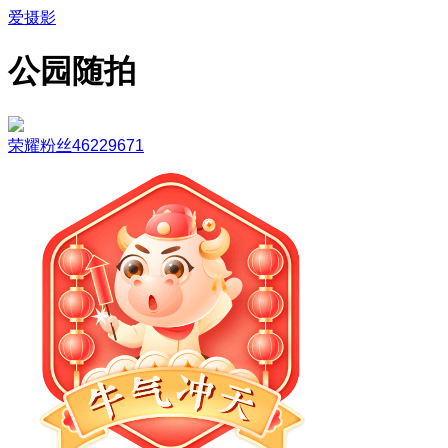
爱摄影
公园随拍
荣耀粉丝46229671