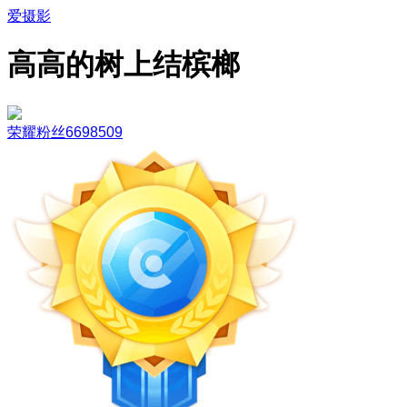
爱摄影
高高的树上结槟榔
荣耀粉丝6698509