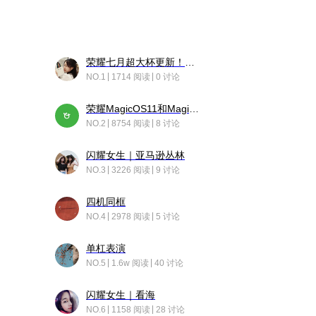
荣耀七月超大杯更新！后台堆叠动画太丝滑！
NO.1
1714 阅读
0 讨论
荣耀MagicOS11和Magic10之间直观的区别是啥呢？
NO.2
8754 阅读
8 讨论
闪耀女生｜亚马逊丛林
NO.3
3226 阅读
9 讨论
四机同框
NO.4
2978 阅读
5 讨论
单杠表演
NO.5
1.6w 阅读
40 讨论
闪耀女生｜看海
NO.6
1158 阅读
28 讨论