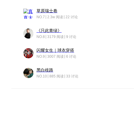
草原瑞士卷
NO.7
2.3w 阅读
22 讨论
《只此青绿》
NO.8
3179 阅读
9 讨论
闪耀女生｜球衣穿搭
NO.9
3007 阅读
6 讨论
黑白歧路
NO.10
885 阅读
33 讨论