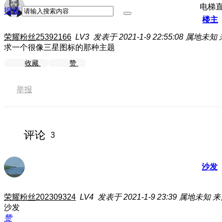
电梯
搜索
楼主
荣耀粉丝25392166
LV3
发表于 2021-1-9 22:55:08
属地未知
求一个很像三星图标的那种主题
收藏
赞
举报
评论
3
沙发
荣耀粉丝202309324
LV4
发表于 2021-1-9 23:39
属地未知
来
沙发
赞