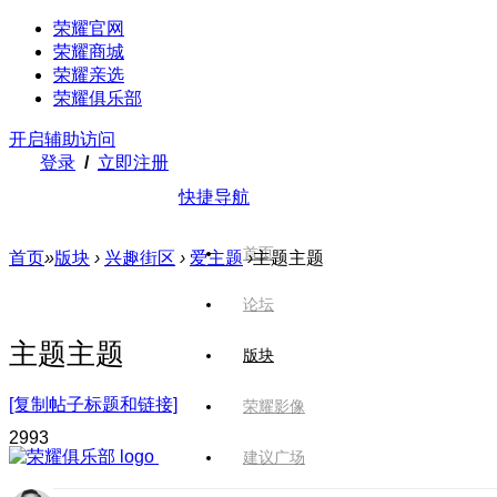
荣耀官网
荣耀商城
荣耀亲选
荣耀俱乐部
开启辅助访问
登录
/
立即注册
快捷导航
首页
首页
»
版块
›
兴趣街区
›
爱主题
›
主题主题
论坛
主题主题
版块
[复制帖子标题和链接]
荣耀影像
299
3
建议广场