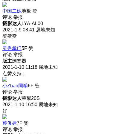
中国二妮
地板
赞
评论
举报
摄影达人
LYA-AL00
2021-1-9 08:41
属地未知
赞赞赞
灵秀掌门
5F
赞
评论
举报
版主
浏览器
2021-1-10 11:18
属地未知
点赞支持！
小Zhao同学
6F
赞
评论
举报
摄影达人
荣耀20S
2021-1-10 16:50
属地未知
好
蔡俊标
7F
赞
评论
举报