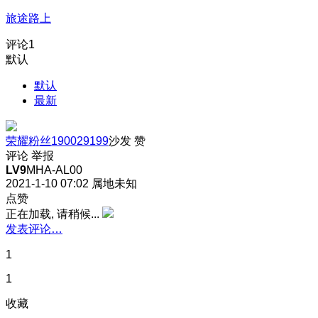
旅途路上
评论
1
默认
默认
最新
荣耀粉丝190029199
沙发
赞
评论
举报
LV9
MHA-AL00
2021-1-10 07:02
属地未知
点赞
正在加载, 请稍候...
发表评论…
1
1
收藏