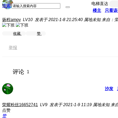
电梯直达
搜索
楼主
只看该
扬程amoy
LV10
发表于 2021-1-8 21:25:40
属地未知
来自：荣
收藏
赞
举报
评论
1
沙发
荣耀粉丝16652741
LV9
发表于 2021-1-9 11:19
属地未知
来自
点赞
赞