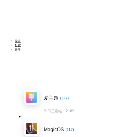
发表
打赏
分享
爱主题
(127)
昨日总发帖：2169
MagicOS
(117)