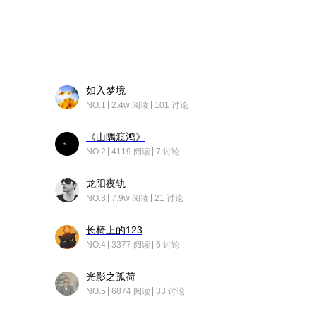
如入梦境
NO.1
2.4w 阅读
101 讨论
《山隅渡鸿》
NO.2
4119 阅读
7 讨论
龙阳夜轨
NO.3
7.9w 阅读
21 讨论
长椅上的123
NO.4
3377 阅读
6 讨论
光影之孤荷
NO.5
6874 阅读
33 讨论