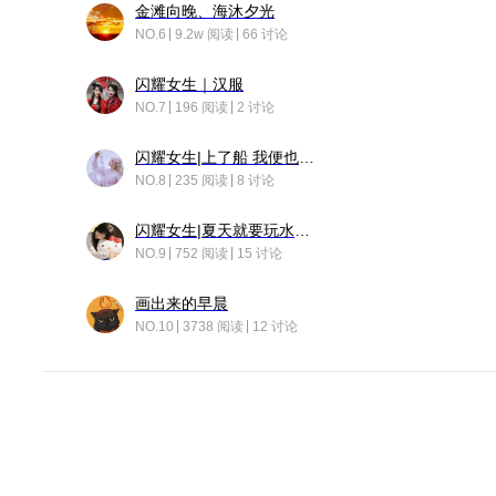
金滩向晚、海沐夕光
NO.6
9.2w 阅读
66 讨论
闪耀女生｜汉服
NO.7
196 阅读
2 讨论
闪耀女生|上了船 我便也成了故事中的人
NO.8
235 阅读
8 讨论
闪耀女生|夏天就要玩水！！
NO.9
752 阅读
15 讨论
画出来的早晨
NO.10
3738 阅读
12 讨论