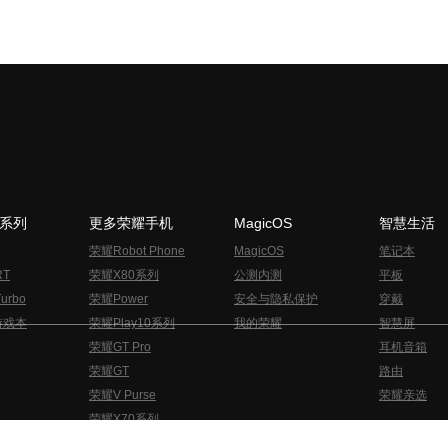
N系列
更多荣耀手机
MagicOS
智慧生活
荣耀Robot Phone
MagicOS
笔记本
RT
荣耀X80系列
公测内测
平板
urbo
荣耀Power
安全与隐私保护
穿戴
游戏本
荣耀Play10系列
我的荣耀
智慧屏
荣耀GT Pro
耳机音箱
荣耀GT
路由
荣耀V Purse
荣耀亲选
荣耀X70系列
与隐私的声明
关于cookies
法律信息