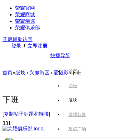
荣耀官网
荣耀商城
荣耀亲选
荣耀俱乐部
开启辅助访问
登录
/
立即注册
快捷导航
首页
首页
»
版块
›
兴趣街区
›
爱摄影
›
下班
论坛
下班
版块
[复制帖子标题和链接]
荣耀影像
33
1
建议广场