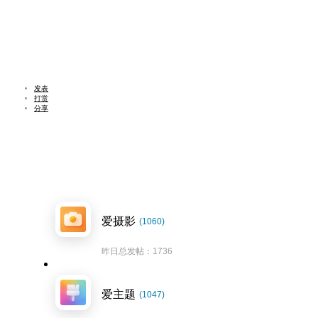
发表
打赏
分享
爱摄影
(1060)
昨日总发帖：1736
爱主题
(1047)