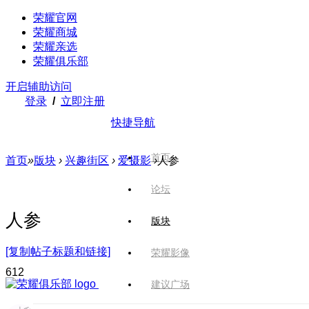
荣耀官网
荣耀商城
荣耀亲选
荣耀俱乐部
开启辅助访问
登录
/
立即注册
快捷导航
首页
首页
»
版块
›
兴趣街区
›
爱摄影
›
人参
论坛
人参
版块
[复制帖子标题和链接]
荣耀影像
61
2
建议广场