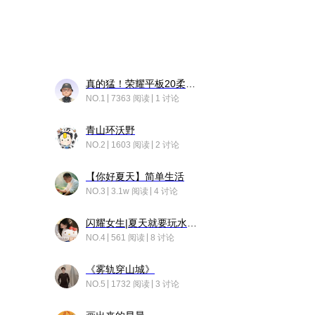
真的猛！荣耀平板20柔光版，竟然又有更新……
NO.1
7363 阅读
1 讨论
青山环沃野
NO.2
1603 阅读
2 讨论
【你好夏天】简单生活
NO.3
3.1w 阅读
4 讨论
闪耀女生|夏天就要玩水！！
NO.4
561 阅读
8 讨论
《雾轨穿山城》
NO.5
1732 阅读
3 讨论