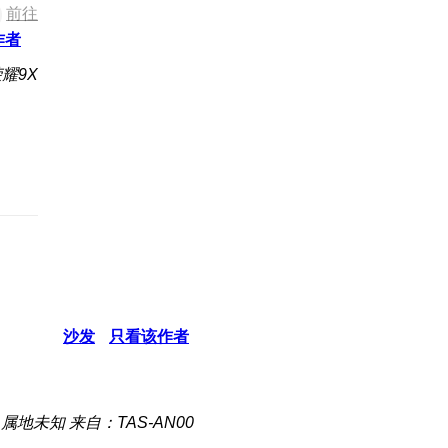
前往
作者
耀9X
沙发
只看该作者
属地未知
来自：TAS-AN00