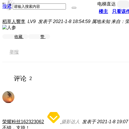
电梯直达
搜索
楼主
只看该
稻草人響李
LV9
发表于 2021-1-8 18:54:59
属地未知
来自：荣
收藏
赞
举报
评论
2
荣耀粉丝162323062
摄影达人
发表于 2021-1-8 19:07
不错，支持！