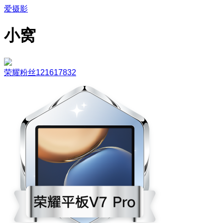
爱摄影
小窝
荣耀粉丝121617832