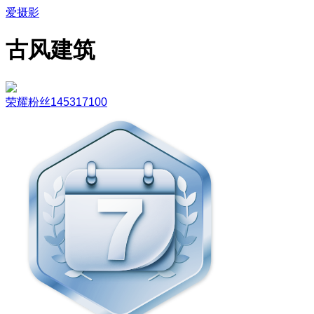
爱摄影
古风建筑
荣耀粉丝145317100