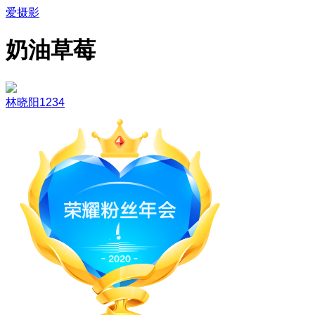
爱摄影
奶油草莓
林晓阳1234