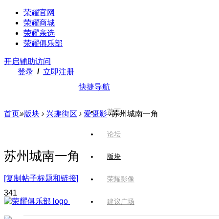
荣耀官网
荣耀商城
荣耀亲选
荣耀俱乐部
开启辅助访问
登录
/
立即注册
快捷导航
首页
首页
»
版块
›
兴趣街区
›
爱摄影
›
苏州城南一角
论坛
苏州城南一角
版块
[复制帖子标题和链接]
荣耀影像
34
1
建议广场