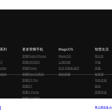
N系列
更多荣耀手机
MagicOS
智慧生活
荣耀Robot Phone
MagicOS
笔记本
RT
荣耀X80系列
公测内测
平板
urbo
荣耀Power
安全与隐私保护
穿戴
游戏本
荣耀Play10系列
我的荣耀
智慧屏
荣耀GT Pro
耳机音箱
荣耀GT
路由
荣耀V Purse
荣耀亲选
荣耀X70系列
与隐私的声明
关于cookies
法律信息
表
版权所有 © 荣耀终端股份有限公司 2020-2026 保留一切权利.
粤公网安备 440