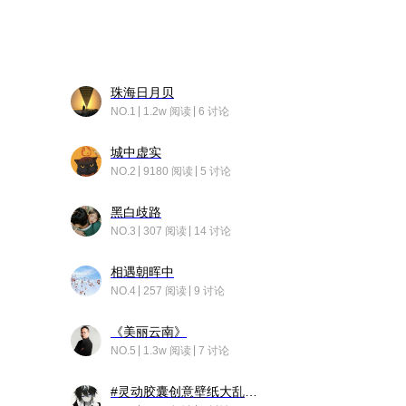
珠海日月贝
NO.1
1.2w 阅读
6 讨论
城中虚实
NO.2
9180 阅读
5 讨论
黑白歧路
NO.3
307 阅读
14 讨论
相遇朝晖中
NO.4
257 阅读
9 讨论
《美丽云南》
NO.5
1.3w 阅读
7 讨论
#灵动胶囊创意壁纸大乱斗#脑洞不限形式，灵感不分边界，体验追赛的快乐！