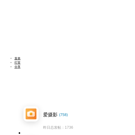
发表
打赏
分享
爱摄影
(758)
昨日总发帖：1736