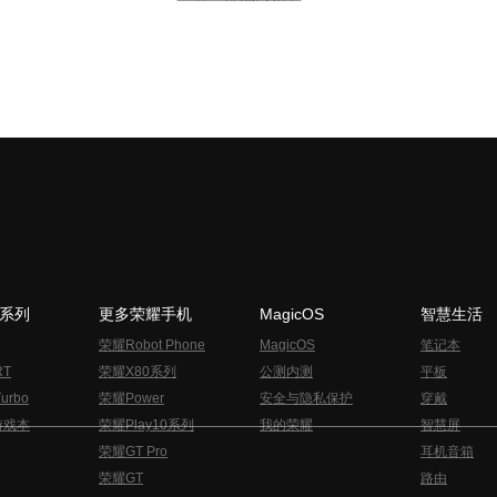
N系列
更多荣耀手机
MagicOS
智慧生活
荣耀Robot Phone
MagicOS
笔记本
RT
荣耀X80系列
公测内测
平板
urbo
荣耀Power
安全与隐私保护
穿戴
游戏本
荣耀Play10系列
我的荣耀
智慧屏
荣耀GT Pro
耳机音箱
荣耀GT
路由