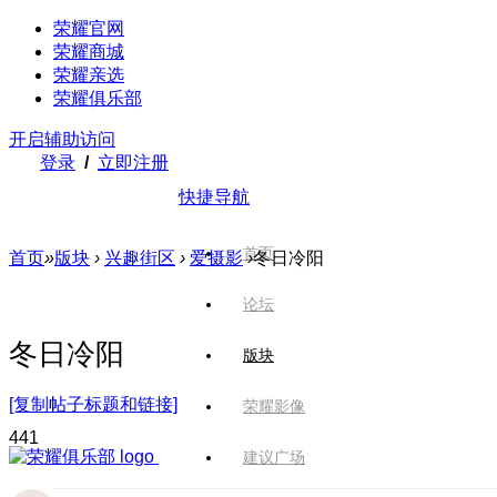
荣耀官网
荣耀商城
荣耀亲选
荣耀俱乐部
开启辅助访问
登录
/
立即注册
快捷导航
首页
首页
»
版块
›
兴趣街区
›
爱摄影
›
冬日冷阳
论坛
冬日冷阳
版块
[复制帖子标题和链接]
荣耀影像
44
1
建议广场