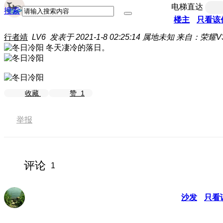
电梯直达
搜索
楼主
只看该
行者靖
LV6
发表于 2021-1-8 02:25:14
属地未知
来自：荣耀V30
冬天凄冷的落日。
收藏
赞
1
举报
评论
1
沙发
只看