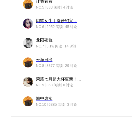
让我看看
NO.5
883 阅读
4 讨论
闪耀女生｜漫步绍兴，寻找藏在老街的江南温柔
NO.6
2952 阅读
45 讨论
龙阳夜轨
NO.7
3.1w 阅读
14 讨论
云海日出
NO.8
8377 阅读
29 讨论
荣耀七月超大杯更新！后台堆叠动画太丝滑！
NO.9
363 阅读
0 讨论
城中虚实
NO.10
6385 阅读
3 讨论