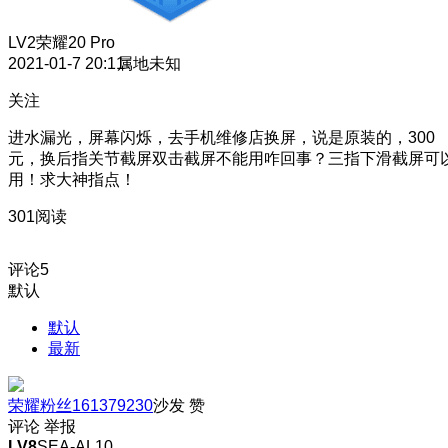
LV2
荣耀20 Pro
2021-01-7 20:11
属地未知
关注
进水漏光，屏幕闪烁，去手机维修店换屏，说是原装的，300
元，换后指关节截屏双击截屏不能用咋回事？三指下滑截屏可
用！求大神指点！
301阅读
评论
5
默认
默认
最新
荣耀粉丝161379230
沙发
赞
评论
举报
LV8
SEA-AL10