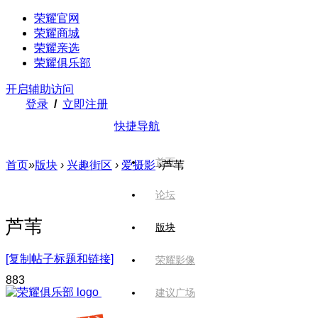
荣耀官网
荣耀商城
荣耀亲选
荣耀俱乐部
开启辅助访问
登录
/
立即注册
快捷导航
首页
首页
»
版块
›
兴趣街区
›
爱摄影
›
芦苇
论坛
芦苇
版块
[复制帖子标题和链接]
荣耀影像
88
3
建议广场