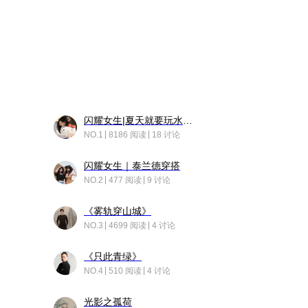
闪耀女生|夏天就要玩水！！
NO.1
8186 阅读
18 讨论
闪耀女生｜泰兰德穿搭
NO.2
477 阅读
9 讨论
《雾轨穿山城》
NO.3
4699 阅读
4 讨论
《只此青绿》
NO.4
510 阅读
4 讨论
光影之孤荷