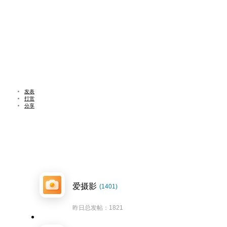
发表
打赏
分享
爱摄影
(1401)
昨日总发帖：1821