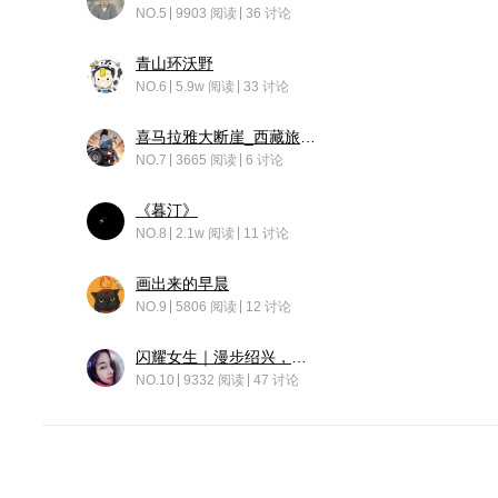
NO.5
9903 阅读
36 讨论
青山环沃野
NO.6
5.9w 阅读
33 讨论
喜马拉雅大断崖_西藏旅行日记
NO.7
3665 阅读
6 讨论
《暮汀》
NO.8
2.1w 阅读
11 讨论
画出来的早晨
NO.9
5806 阅读
12 讨论
闪耀女生｜漫步绍兴，寻找藏在老街的江南温柔
NO.10
9332 阅读
47 讨论