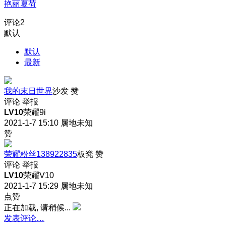
艳丽夏荷
评论
2
默认
默认
最新
我的末日世界
沙发
赞
评论
举报
LV10
荣耀9i
2021-1-7 15:10
属地未知
赞
荣耀粉丝138922835
板凳
赞
评论
举报
LV10
荣耀V10
2021-1-7 15:29
属地未知
点赞
正在加载, 请稍候...
发表评论…