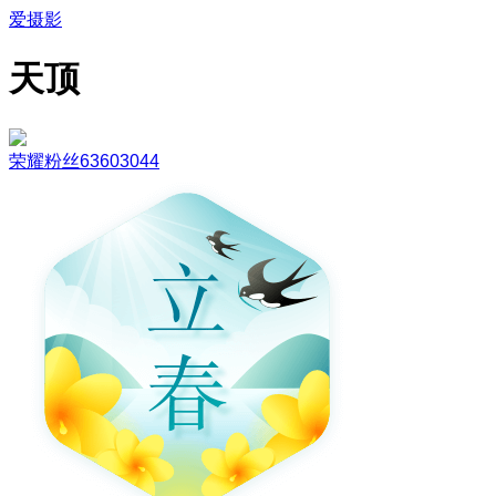
爱摄影
天顶
荣耀粉丝63603044