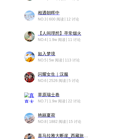
相遇朝晖中
NO.3
600 阅读
12 讨论
【人间理想】寻常烟火
NO.4
1.9w 阅读
11 讨论
如入梦境
NO.5
5w 阅读
113 讨论
闪耀女生｜汉服
NO.6
2526 阅读
5 讨论
草原瑞士卷
NO.7
1.9w 阅读
22 讨论
艳丽夏荷
NO.8
1882 阅读
15 讨论
喜马拉雅大断崖_西藏旅行日记