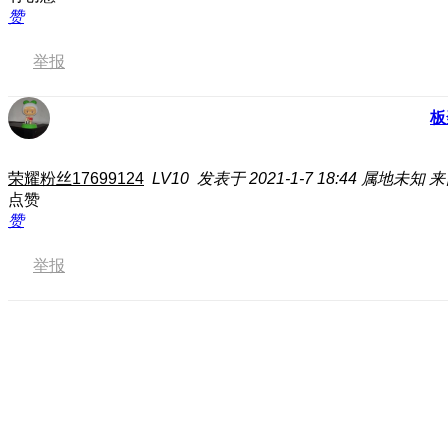
赞
举报
板
荣耀粉丝17699124
LV10
发表于 2021-1-7 18:44
属地未知
来
点赞
赞
举报