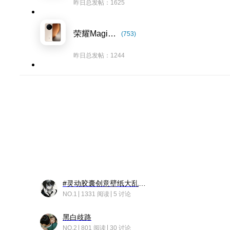
昨日总发帖：1625
荣耀Magic8系列
(753)
昨日总发帖：1244
#灵动胶囊创意壁纸大乱斗#脑洞不限形式，灵感不分边界，体验追赛的快乐！
NO.1
1331 阅读
5 讨论
黑白歧路
NO.2
801 阅读
30 讨论