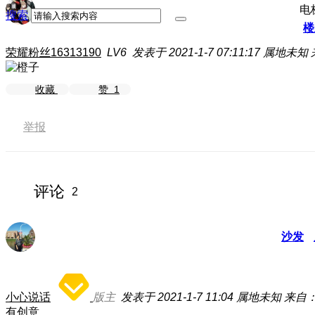
电
搜索
楼
荣耀粉丝16313190
LV6
发表于 2021-1-7 07:11:17
属地未知
收藏
赞
1
举报
评论
2
沙发
小心说话
版主
发表于 2021-1-7 11:04
属地未知
来自：
有创意