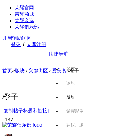
荣耀官网
荣耀商城
荣耀亲选
荣耀俱乐部
开启辅助访问
登录
/
立即注册
快捷导航
首页
首页
»
版块
›
兴趣街区
›
爱美食
›
橙子
论坛
橙子
版块
[复制帖子标题和链接]
荣耀影像
113
2
建议广场