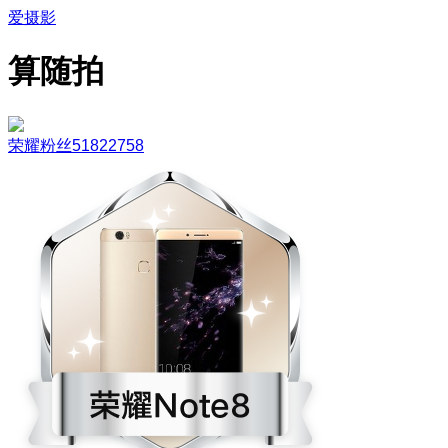
爱摄影
算随拍
荣耀粉丝51822758